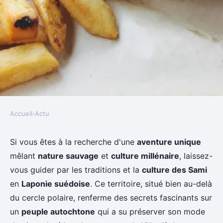
Accueil
›
Actu
ACTU
Comment découvrir les
Si vous êtes à la recherche d'une
aventure unique
mêlant
nature sauvage
et
culture millénaire
, laissez-
traditions et la culture des Sami
vous guider par les traditions et la
culture des Sami
en Laponie, Suède?
en
Laponie suédoise
. Ce territoire, situé bien au-delà
du cercle polaire, renferme des secrets fascinants sur
Joseph
•
27 juin 2024
•
5 min de lecture
un
peuple autochtone
qui a su préserver son mode