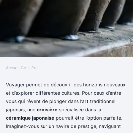
Accueil
›
Croisière
CROISIÈRE
Quelles croisières proposent des
Voyager permet de découvrir des horizons nouveaux
et d’explorer différentes cultures. Pour ceux d’entre
ateliers de céramique japonaise
vous qui rêvent de plonger dans l’art traditionnel
avec des maîtres artisans?
japonais, une
croisière
spécialisée dans la
céramique japonaise
pourrait être l’option parfaite.
Joseph
•
27 juin 2024
•
4 min de lecture
Imaginez-vous sur un navire de prestige, naviguant