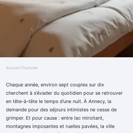
Accueil
›
Tourisme
TOURISME
Séduire avec une love room à
Chaque année, environ sept couples sur dix
cherchent à s’évader du quotidien pour se retrouver
Annecy pour un week-end
en tête-à-tête le temps d’une nuit. À Annecy, la
romantique
demande pour des séjours intimistes ne cesse de
grimper. Et pour cause : entre lac miroitant,
Éléanore
•
26/05/2026 07:07
•
10 min de lecture
montagnes imposantes et ruelles pavées, la ville