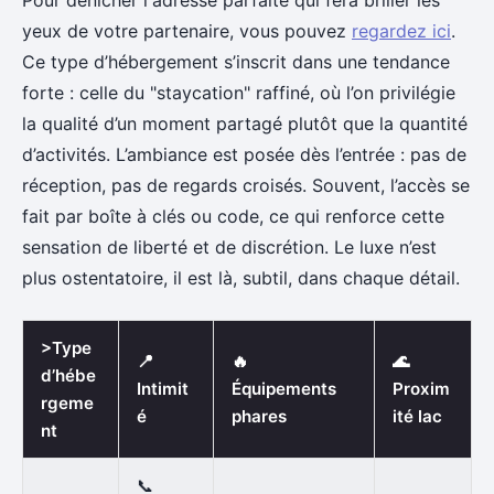
Pour dénicher l'adresse parfaite qui fera briller les
yeux de votre partenaire, vous pouvez
regardez ici
.
Ce type d’hébergement s’inscrit dans une tendance
forte : celle du "staycation" raffiné, où l’on privilégie
la qualité d’un moment partagé plutôt que la quantité
d’activités. L’ambiance est posée dès l’entrée : pas de
réception, pas de regards croisés. Souvent, l’accès se
fait par boîte à clés ou code, ce qui renforce cette
sensation de liberté et de discrétion. Le luxe n’est
plus ostentatoire, il est là, subtil, dans chaque détail.
>Type
📍
🔥
🌊
d’hébe
Intimit
Équipements
Proxim
rgeme
é
phares
ité lac
nt
📞