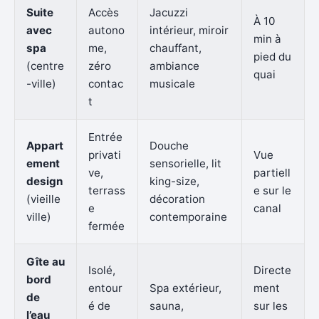
Suite
Accès
Jacuzzi
À 10
avec
autono
intérieur, miroir
min à
spa
me,
chauffant,
pied du
(centre
zéro
ambiance
quai
-ville)
contac
musicale
t
Entrée
Appart
Douche
privati
Vue
ement
sensorielle, lit
ve,
partiell
design
king-size,
terrass
e sur le
(vieille
décoration
e
canal
ville)
contemporaine
fermée
Gîte au
Isolé,
Directe
bord
entour
Spa extérieur,
ment
de
é de
sauna,
sur les
l’eau