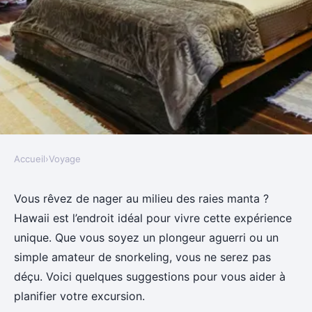
Accueil
›
Voyage
VOYAGE
Où pratiquer le snorkeling au
Vous rêvez de nager au milieu des raies manta ?
Hawaii est l’endroit idéal pour vivre cette expérience
milieu des raies manta à Hawaii
unique. Que vous soyez un plongeur aguerri ou un
?
simple amateur de snorkeling, vous ne serez pas
déçu. Voici quelques suggestions pour vous aider à
Joseph
•
9 octobre 2024
•
6 min de lecture
planifier votre excursion.