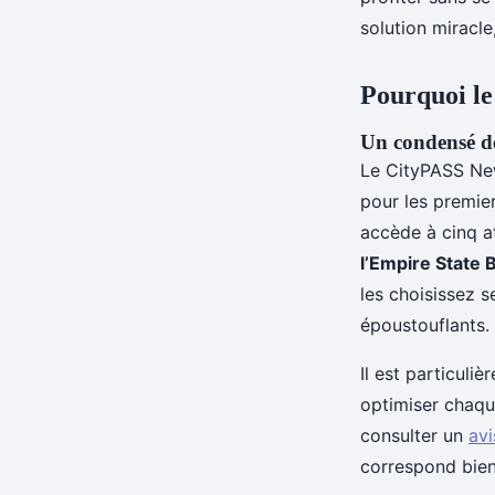
Éléanore
•
12/05/2026 17:34
•
7 min de lecture
solution miracle
Pourquoi le
Un condensé d
Le CityPASS New
pour les premier
accède à cinq at
l’Empire State 
les choisissez s
époustouflants.
Il est particuli
optimiser chaqu
consulter un
avi
correspond bien