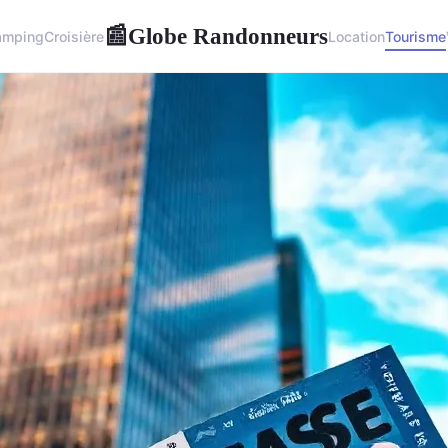
Globe Randonneurs
📰
amping
Croisière
Location
Tourisme