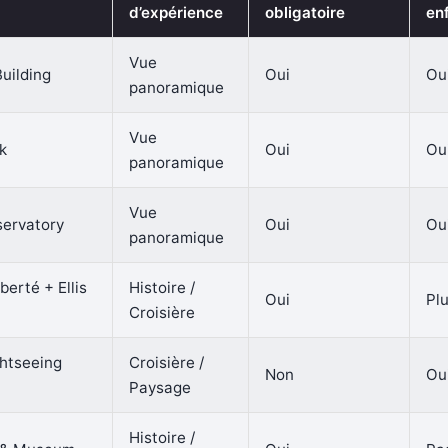
d’expérience
obligatoire
en
Vue
uilding
Oui
Ou
panoramique
Vue
k
Oui
Ou
panoramique
Vue
ervatory
Oui
Ou
panoramique
berté + Ellis
Histoire /
Oui
Plu
Croisière
ghtseeing
Croisière /
Non
Ou
Paysage
Histoire /