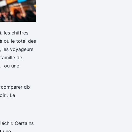
 les chiffres
à où le total des
, les voyageurs
 famille de
n… ou une
de comparer dix
ir". Le
léchir. Certains
t une