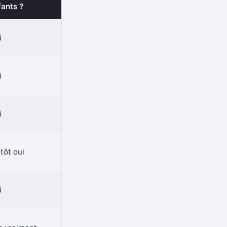
fants ?
i
i
i
tôt oui
i