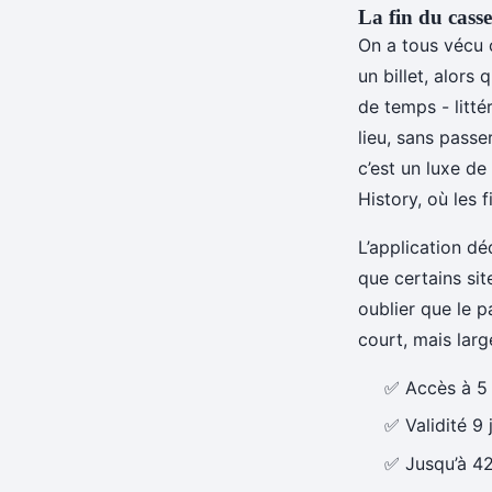
La fin du casse-
On a tous vécu 
un billet, alors
de temps - litté
lieu, sans passe
c’est un luxe d
History, où les 
L’application dé
que certains sit
oublier que le p
court, mais larg
✅ Accès à 5 
✅ Validité 9 
✅ Jusqu’à 42