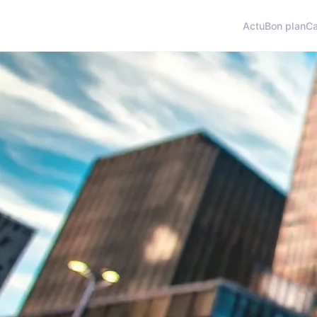
Actu
Bon plan
C