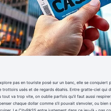
er le citypass New
plore pas en touriste posé sur un banc, elle se conquiert p
trottoirs usés et de regards ébahis. Entre gratte-ciel qui dé
 ville
out va trop vite, on oublie parfois qu’il faut aussi respirer.
épenser chaque dollar comme s’il pouvait s’envoler, ou bien 
e ruiner. Le CityPASS entre justement dans ce jeu-là - pas 