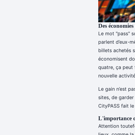
Des économies r
Le mot "pass" s
parlent d’eux-m
billets achetés
économisent do
quatre, ça peut
nouvelle activit
Le gain n’est pa
sites, de garder
CityPASS fait le
L'importance de
Attention toutef
lieux, comme l