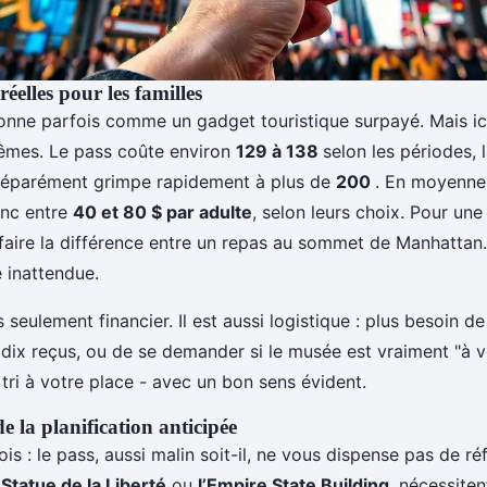
éelles pour les familles
onne parfois comme un gadget touristique surpayé. Mais ici,
êmes. Le pass coûte environ
129 à 138
selon les périodes, l
 séparément grimpe rapidement à plus de
200
. En moyenne
nc entre
40 et 80 $ par adulte
, selon leurs choix. Pour une
 faire la différence entre un repas au sommet de Manhatta
é inattendue.
s seulement financier. Il est aussi logistique : plus besoin 
 dix reçus, ou de se demander si le musée est vraiment "à vo
 tri à votre place - avec un bon sens évident.
 la planification anticipée
ois : le pass, aussi malin soit-il, ne vous dispense pas de réf
a
Statue de la Liberté
ou
l’Empire State Building
, nécessiten