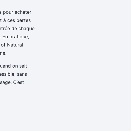
s pour acheter
rt à ces pertes
entrée de chaque
. En pratique,
 of Natural
me.
quand on sait
essible, sans
sage. C’est