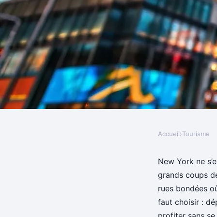
Accueil
›
Tourisme
TOURISME
Top 5 raisons d'utilis
New York ne s’ex
grands coups de 
York pour explorer la
rues bondées où t
faut choisir : d
profiter sans s