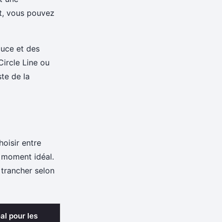
t, vous pouvez
ouce et des
Circle Line ou
ste de la
oisir entre
 moment idéal.
 trancher selon
al pour les