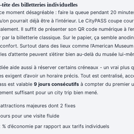
tête des billetteries individuelles
ce moment désagréable : faire la queue pendant 20 minute
 qu’on pourrait déjà être à l’intérieur. Le CityPASS coupe cou
ralement. Il suffit de présenter son QR code numérique à l’
r par la billetterie classique. Sur le papier, ça semble anodin
e confort. Surtout dans des lieux comme l’American Museum
files d’attente peuvent s’étirer bien au-delà du musée lui-mê
diée aide aussi à réserver certains créneaux - un vrai plus 
es exigent d’avoir un horaire précis. Tout est centralisé, acc
ass est valable
9 jours consécutifs
à compter du premier u
ement suffisant pour un city trip bien mené.
attractions majeures dont 2 fixes
jours pour une visite fluide
 % d’économie par rapport aux tarifs individuels